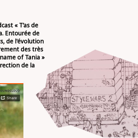
dcast « T’as de
a. Entourée de
, de l'évolution
èrement des très
 name of Tania »
rection de la