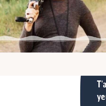
T'
ye