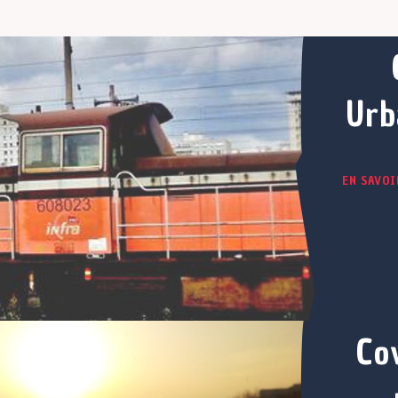
Urba
EN SAVOI
Co