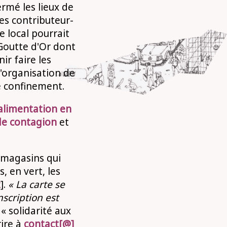
rmé les lieux de
les contributeur-
e local pourrait
Goutte d'Or dont
ir faire les
'organisation de
e confinement.
'alimentation en
 de contagion
et
 magasins qui
, en vert, les
2
].
« La carte se
nscription est
 « solidarité aux
rire à
contact[@]