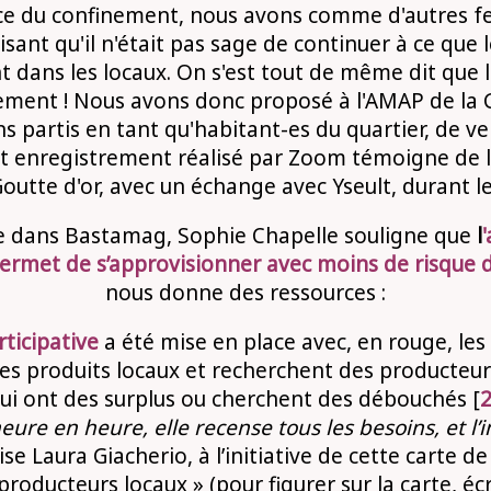
ce du confinement, nous avons comme d'autres fe
disant qu'il n'était pas sage de continuer à ce que 
t dans les locaux. On s'est tout de même dit que l
lement ! Nous avons donc proposé à l'AMAP de la 
s partis en tant qu'habitant-es du quartier, de ven
Cet enregistrement réalisé par Zoom témoigne de l
Goutte d'or, avec un échange avec Yseult, durant l
le dans Bastamag, Sophie Chapelle souligne que
l
 permet de s’approvisionner avec moins de risque
nous donne des ressources :
rticipative
a été mise en place avec, en rouge, les
es produits locaux et recherchent des producteurs
ui ont des surplus ou cherchent des débouchés [
ure en heure, elle recense tous les besoins, et l’i
se Laura Giacherio, à l’initiative de cette carte de
producteurs locaux » (pour figurer sur la carte, éc