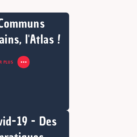
Communs
ins, l'Atlas !
R PLUS
vid-19 - Des