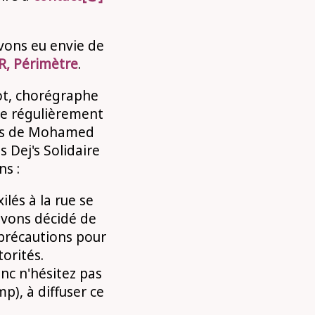
vons eu envie de
, Périmètre
.
ot, chorégraphe
se régulièrement
ots de Mohamed
ts Dej's Solidaire
ns :
ilés à la rue se
avons décidé de
précautions pour
orités.
onc n'hésitez pas
p), à diffuser ce