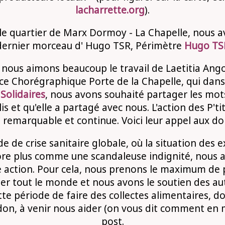
lacharrette.org
).
 le quartier de Marx Dormoy - La Chapelle, nous a
 dernier morceau d' Hugo TSR, Périmètre
Hugo TSR
e nous aimons beaucoup le travail de Laetitia Ang
e Chorégraphique Porte de la Chapelle, qui dan
 Solidaires
, nous avons souhaité partager les m
lis et qu'elle a partagé avec nous. L'action des P'ti
 remarquable et continue. Voici leur appel aux do
e de crise sanitaire globale, où la situation des ex
core plus comme une scandaleuse indignité, nous 
e action. Pour cela, nous prenons le maximum de 
er tout le monde et nous avons le soutien des aut
ette période de faire des collectes alimentaires, d
don, à venir nous aider (on vous dit comment en m
post.