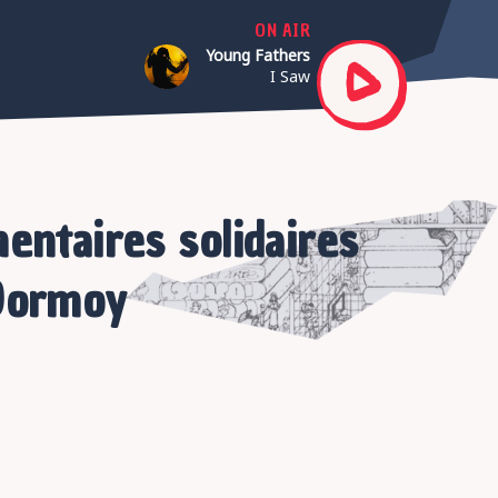
ON AIR
Young Fathers
I Saw
mentaires solidaires
 Dormoy