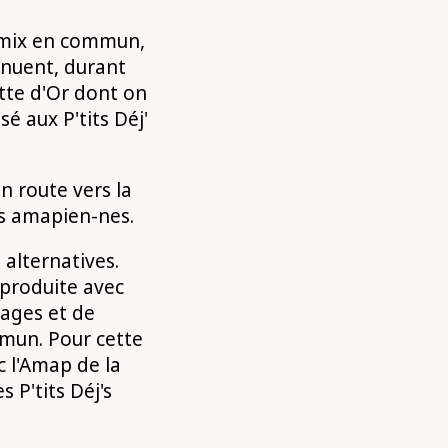
Remix en commun,
tinuent, durant
tte d'Or dont on
é aux P'tits Déj'
n route vers la
es amapien-nes.
alternatives.
produite avec
ages et de
mmun. Pour cette
c l'Amap de la
 P'tits Déj's