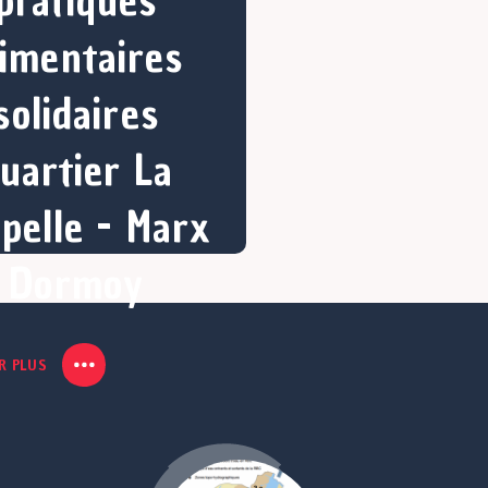
pratiques
limentaires
solidaires
uartier La
pelle - Marx
Dormoy
R PLUS