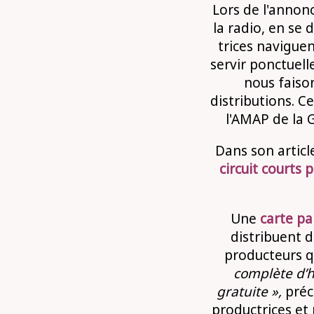
Lors de l'annon
la radio, en se 
trices naviguen
servir ponctuel
nous faison
distributions. 
l'AMAP de la 
Dans son artic
circuit courts
Une
carte pa
distribuent d
producteurs q
complète d’he
gratuite »,
préci
productrices et 