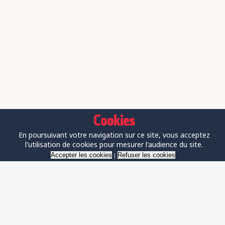
Cookies
ON AIR
En poursuivant votre navigation sur ce site, vous acceptez
l'utilisation de cookies pour mesurer l'audience du site.
Zerosospiro
Zero Sospiri (Instrumental Dub)
Accepter les cookies
Refuser les cookies
|