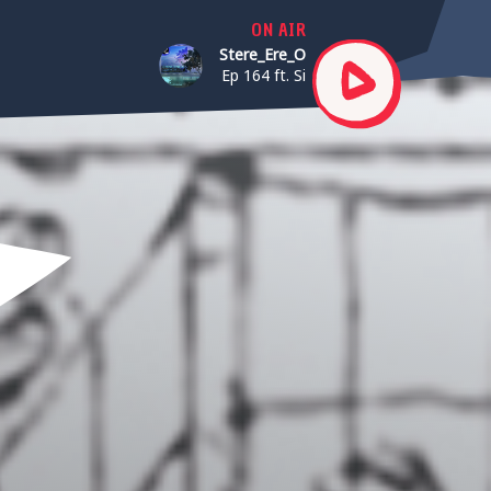
ON AIR
Stere_Ere_O
Ep 164 ft. Si