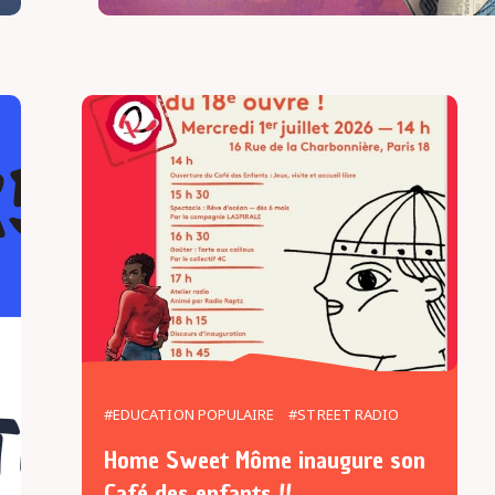
#EDUCATION POPULAIRE
#STREET RADIO
Home Sweet Môme inaugure son
Café des enfants !!