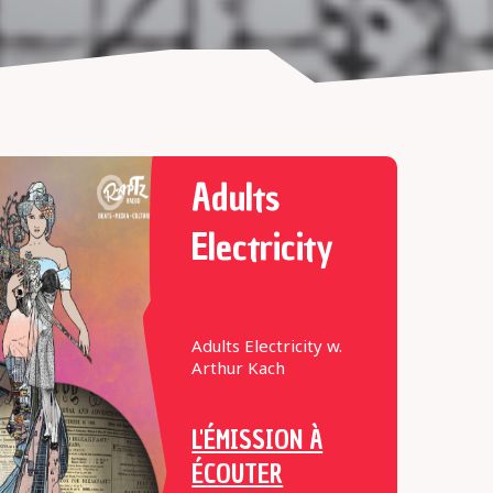
Adults
Electricity
Adults Electricity w.
Arthur Kach
L'ÉMISSION À
ÉCOUTER