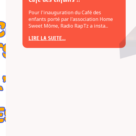
Pour l'inauguration du Café des
enfants porté par l'association Home
Sweet Môme, Radio RapTz a insta...
LIRE LA SUITE...